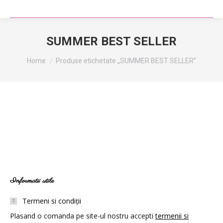
SUMMER BEST SELLER
You are here:
Home
Produse etichetate „SUMMER BEST SELLER”
Informatii utile
Termeni si condiții
Plasand o comanda pe site-ul nostru accepti
termenii si