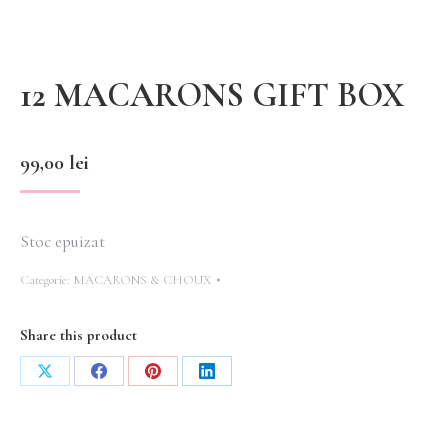
12 MACARONS GIFT BOX
99,00
lei
Stoc epuizat
Categorie:
MACARONS & CHOUX
Share this product
Share
Share
Share
Share
on
on
on
on
X
Facebook
Pinterest
LinkedIn