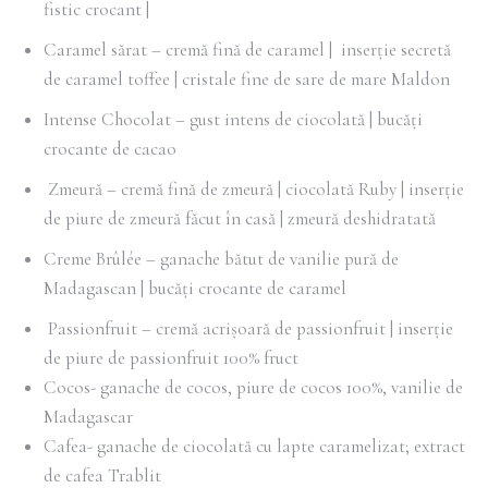
fistic crocant |
Caramel sărat – cremă fină de caramel | inserție secretă
de caramel toffee | cristale fine de sare de mare Maldon
Intense Chocolat – gust intens de ciocolată | bucăți
crocante de cacao
Zmeură – cremă fină de zmeură | ciocolată Ruby | inserție
de piure de zmeură făcut în casă | zmeură deshidratată
Creme Brûlée – ganache bătut de vanilie pură de
Madagascan | bucăți crocante de caramel
Passionfruit – cremă acrișoară de passionfruit | inserție
de piure de passionfruit 100% fruct
Cocos- ganache de cocos, piure de cocos 100%, vanilie de
Madagascar
Cafea- ganache de ciocolată cu lapte caramelizat; extract
de cafea Trablit