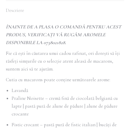
Descriere
ÎNAINTE DE A PLASA O COMANDĂ PENTRU ACEST
PRODUS, VERIFICAȚI VĂ RUGĂM AROMELE
DISPONIBILE LA 0738021828.
Fie că ești în căutarea unui cadou rafinat, ori dorești să îți
răsfeți simțurile cu o selecție atent aleasă de macarons,
suntem aici să te ajutăm.
Cutia cu macarons poate conține următoarele arome:
Lavandă
Praline Noisette – cremă fină de ciocolată belgiană cu
lapte | pastă pură de alune de pădure | alune de pădure
crocante
Fistic crocant – pastă pură de fistic italian | bucăți de