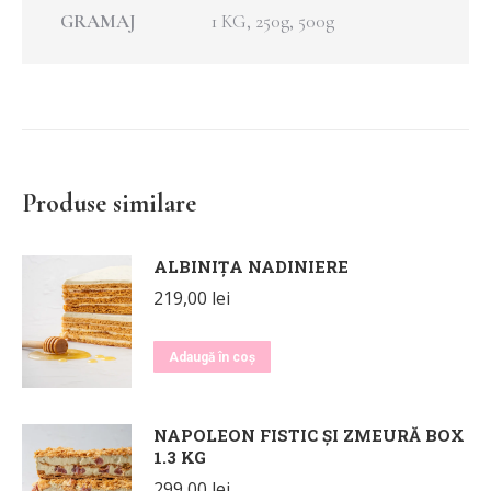
GRAMAJ
1 KG, 250g, 500g
Produse similare
ALBINIȚA NADINIERE
219,00
lei
Adaugă în coș
NAPOLEON FISTIC ȘI ZMEURĂ BOX
1.3 KG
299,00
lei