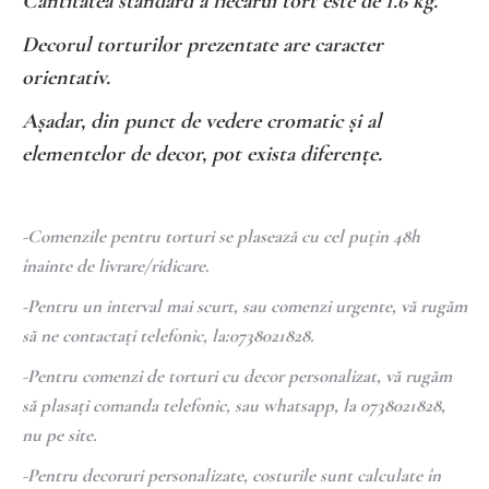
Cantitatea standard a fiecărui tort este de 1.6 kg.
Decorul torturilor prezentate are caracter
orientativ.
Așadar, din punct de vedere cromatic și al
elementelor de decor, pot exista diferențe.
-Comenzile pentru torturi se plasează cu cel puțin 48h
înainte de livrare/ridicare.
-Pentru un interval mai scurt, sau comenzi urgente, vă rugăm
să ne contactați telefonic, la:0738021828.
-Pentru comenzi de torturi cu decor personalizat, vă rugăm
să plasați comanda telefonic, sau whatsapp, la 0738021828,
nu pe site.
-Pentru decoruri personalizate, costurile sunt calculate în