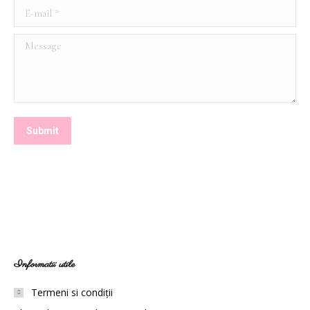
E-mail *
Message
Submit
Informatii utile
Termeni si condiții