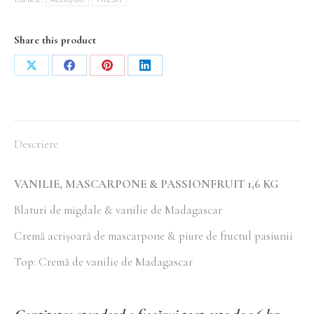
PASSIONFRUIT
1,6KG
Share this product
Share
Share
Share
Share
on
on
on
on
X
Facebook
Pinterest
LinkedIn
Descriere
VANILIE, MASCARPONE & PASSIONFRUIT 1,6 KG
Blaturi de migdale & vanilie de Madagascar
Cremă acrișoară de mascarpone & piure de fructul pasiunii
Top: Cremă de vanilie de Madagascar