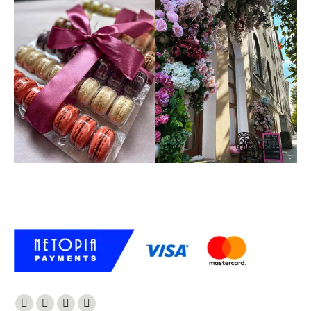
+40 738 021 828
comenzi@lanadiniere.ro
Find us on: