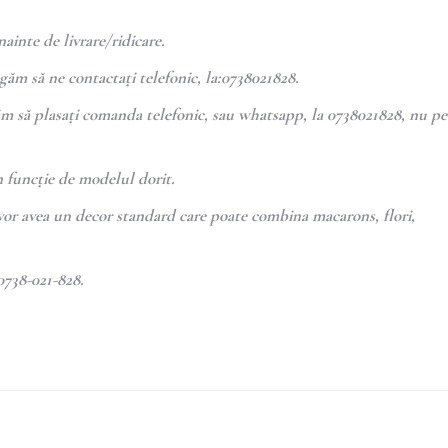
ainte de livrare/ridicare.
găm să ne contactați telefonic, la:0738021828.
ăm să plasați comanda telefonic, sau whatsapp, la 0738021828, nu pe
n funcție de modelul dorit.
vor avea un decor standard care poate combina macarons, flori,
0738-021-828.