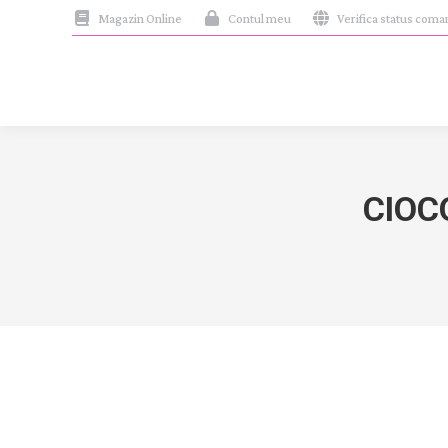
Magazin Online
Contul meu
Verifica status com
CIOC