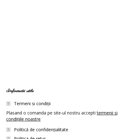
Quisque a massa facilisis, pellentesque tellus sit amet,
egestas ipsum. Mauris sodales convallis cursus. Fusce
efficitur euismod massa nec hendrerit. Duis aliquet erat
nulla.
Read more
Informatii utile
Termeni si condiții
Plasand o comanda pe site-ul nostru accepti
termenii si
condițiile noastre
Politică de confidențialitate
Politica de retur